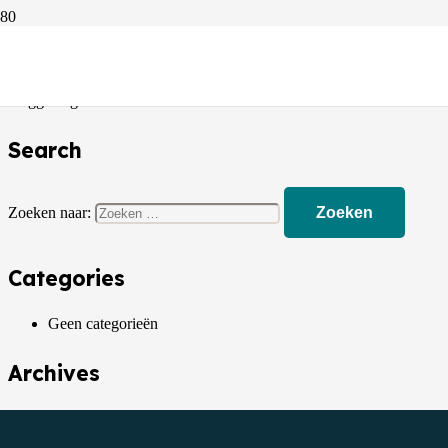
Not found
30 parkeerplaatsen + straatparking
Doggeweg 87 1930 Zaventem
Search
Zoeken naar:
Categories
Geen categorieën
Archives